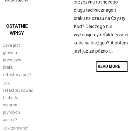
niedostępny.
przyczyna rosnącego
długu technicznego i
braku na czasu na Czysty
OSTATNIE
Kod? Dlaczego nie
WPISY
wykonujemy refaktoryzacji
kodu na bieżąco? A potem
Jaka jest
jest już za późno i…
główna
przyczyna
READ MORE
braku
refaktoryzacji?
Jak
refaktoryzować
testy do
wzorca
płynnych
asercji?
Jak zamienić